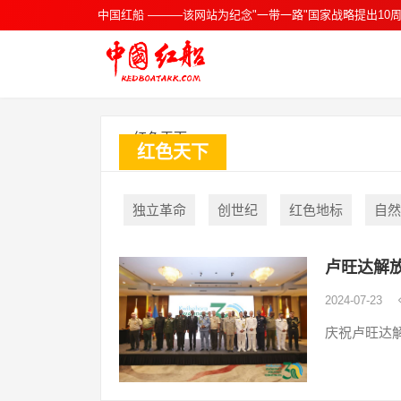
中国红船 ———该网站为纪念"一带一路"国家战略提出10周
红色天下
独立革命
创世纪
红色地标
自然
卢旺达解
2024-07-23
庆祝卢旺达解