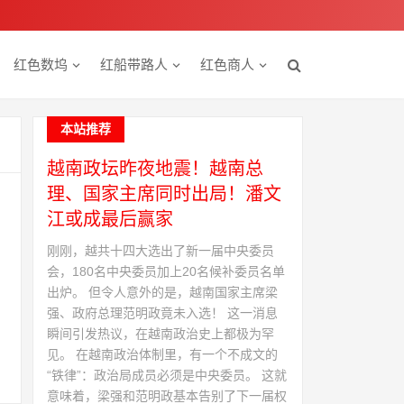
红色数坞
红船带路人
红色商人
本站推荐
越南政坛昨夜地震！越南总
理、国家主席同时出局！潘文
江或成最后赢家
刚刚，越共十四大选出了新一届中央委员
会，180名中央委员加上20名候补委员名单
出炉。 但令人意外的是，越南国家主席梁
强、政府总理范明政竟未入选！ 这一消息
瞬间引发热议，在越南政治史上都极为罕
见。 在越南政治体制里，有一个不成文的
“铁律”：政治局成员必须是中央委员。 这就
意味着，梁强和范明政基本告别了下一届权