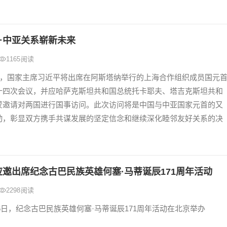
－中亚关系崭新未来
1165
阅读
6日，国家主席习近平将出席在阿斯塔纳举行的上海合作组织成员国元
十四次会议，并应哈萨克斯坦共和国总统托卡耶夫、塔吉克斯坦共和
蒙邀请对两国进行国事访问。此次访问将是中国与中亚国家元首的又
动，彰显双方携手共谋发展的坚定信念和继续深化睦邻友好关系的决
邀出席纪念古巴民族英雄何塞·马蒂诞辰171周年活动
2298
阅读
月26日，纪念古巴民族英雄何塞·马蒂诞辰171周年活动在北京举办