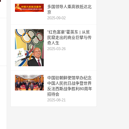
多国领导人乘高铁抵达北
京
2025-09-02
"红色富豪"霍英东 | 从贫
民窟走出的商业巨擘与传
奇人生
2025-03-26
中国驻朝鲜使馆举办纪念
中国人民抗日战争暨世界
反法西斯战争胜利80周年
招待会
2025-08-21