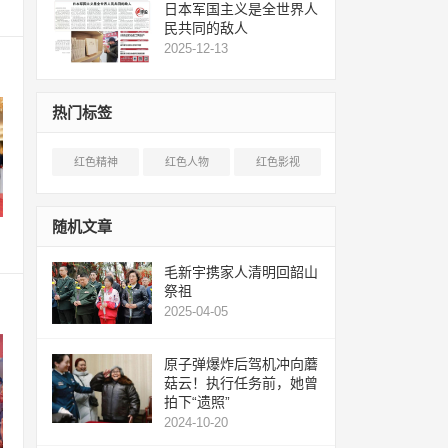
日本军国主义是全世界人
民共同的敌人
2025-12-13
热门标签
红色精神
红色人物
红色影视
随机文章
毛新宇携家人清明回韶山
祭祖
2025-04-05
原子弹爆炸后驾机冲向蘑
菇云！执行任务前，她曾
拍下“遗照”
2024-10-20