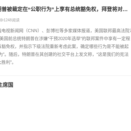
美媒：特朗普被裁定在“公职行为”上享有总统豁免权，拜登将对此发表讲话
1248
阅读
线电视新闻网（CNN）、彭博社等多家媒体报道，美国联邦最高法院
美国前总统特朗普在涉嫌“干预2020年选举”的联邦案件中享有一定程
诉豁免权，并指示下级法院重新考虑此案，确定哪些行为是不能被起
行为”。随后，特朗普在其创建的社交平台上发文称，“这是我们的宪法
胜利”。
主席国