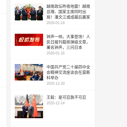
越南政坛昨夜地震！越南
总理、国家主席同时出
局！潘文江或成最后赢家
2026-01-24
钟声一响，大事登场！人
民日报刊载核弹级文章，
首
署名钟声，三问日本
2026-01-16
中国共产党二十届四中全
会精神交流座谈会在莫斯
科举办
2025-12-20
王毅：是可忍孰不可忍
2025-12-14